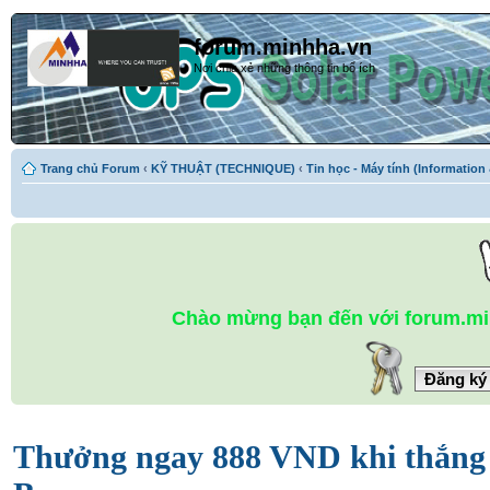
forum.minhha.vn
Nơi chia xẻ những thông tin bổ ích
Trang chủ Forum
‹
KỸ THUẬT (TECHNIQUE)
‹
Tin học - Máy tính (Informatio
Chào mừng bạn đến với forum.m
Đăng ký
Thưởng ngay 888 VND khi thắng l